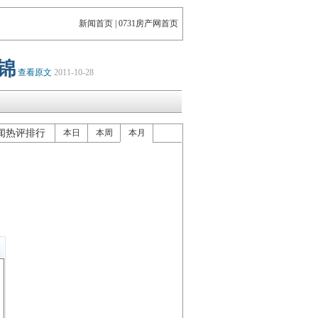
新闻首页
|
0731房产网首页
锦
查看原文
2011-10-28
闻热评排行
本日
本周
本月