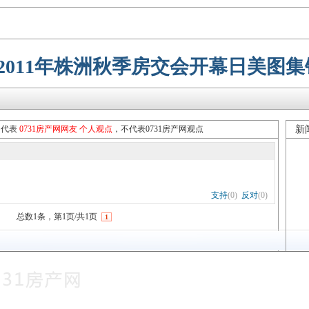
2011年株洲秋季房交会开幕日美图集
只代表
0731房产网网友 个人观点
，不代表0731房产网观点
新
支持
(
0
)
反对
(
0
)
总数1条，第1页/共1页
1